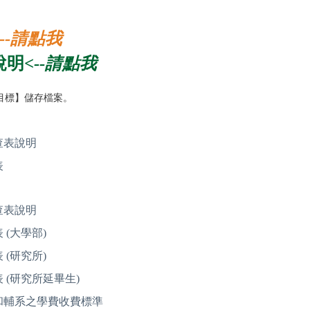
<--請點我
說明
<--請點我
目標】儲存檔案。
查表說明
表
查表說明
(大學部)
(研究所)
 (研究所延畢生)
和輔系之學費收費標準