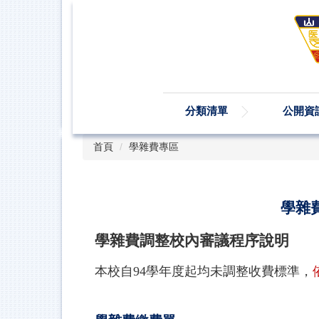
跳
到
主
要
內
容
區
分類清單
公開資
首頁
學雜費專區
學雜
學雜費調整校內審議程序說明
本校自94學年度起均未調整收費標準，