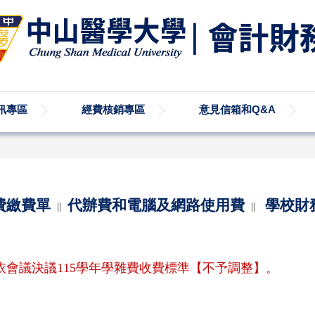
訊專區
經費核銷專區
意見信箱和Q&A
費繳費單
代辦費和
電腦及網路使用費
學校財
∥
∥
依會議決議115學年學雜費收費標準【不予調整】。